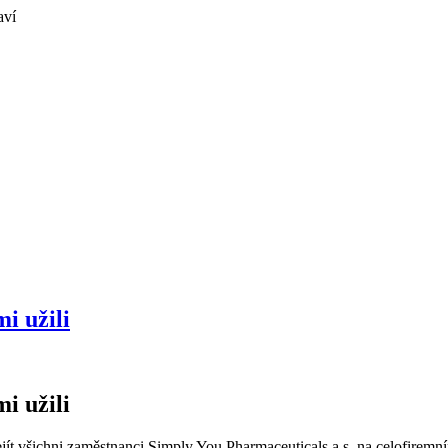
i užili
i užili
ít všichni zaměstnanci Simply You Pharmaceuticals a.s. na celofiremním