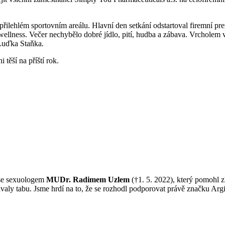
přilehlém sportovním areálu. Hlavní den setkání odstartoval firemní p
 wellness. Večer nechybělo dobré jídlo, pití, hudba a zábava. Vrcholem
Luďka Staňka.
těší na příští rok.
 se sexuologem
MUDr. Radimem Uzlem
(†1. 5. 2022), který pomohl zl
valy tabu. Jsme hrdí na to, že se rozhodl podporovat právě značku Ar