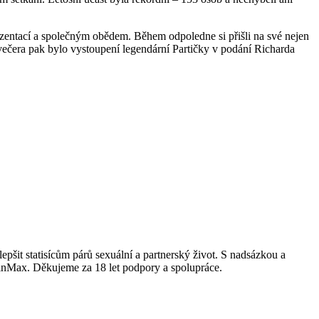
rezentací a společným obědem. Během odpoledne si přišli na své nejen
 večera pak bylo vystoupení legendární Partičky v podání Richarda
epšit statisícům párů sexuální a partnerský život. S nadsázkou a
ginMax. Děkujeme za 18 let podpory a spolupráce.