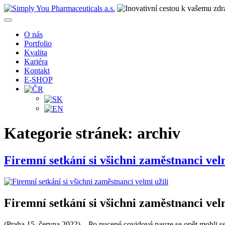
Přejít
k
Simply You Pharmaceuticals a.s.
obsahu
O nás
webu
Portfolio
Kvalita
Kariéra
Kontakt
E-SHOP
Kategorie stránek:
archiv
Firemní setkání si všichni zaměstnanci velm
Firemní setkání si všichni zaměstnanci velm
(Praha 15. června 2022) – Po nucené covidové pauze se opět mohli sej