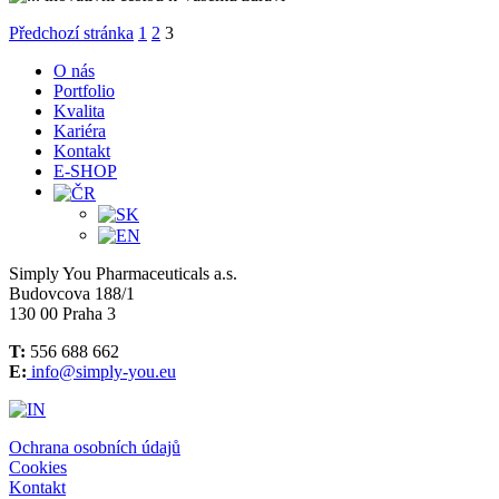
Stránkování
Stránka:
Stránka:
Stránka:
Předchozí stránka
1
2
3
příspěvků
O nás
Portfolio
Kvalita
Kariéra
Kontakt
E-SHOP
Simply You Pharmaceuticals a.s.
Budovcova 188/1
130 00 Praha 3
T:
556 688 662
E:
info@simply-you.eu
Ochrana osobních údajů
Cookies
Kontakt